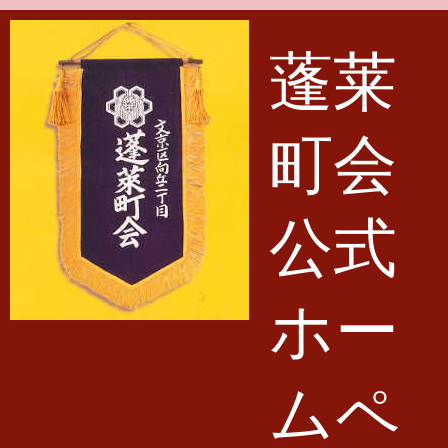
メインコンテンツに移動
蓬莱
町会
公式
ホー
ムペ