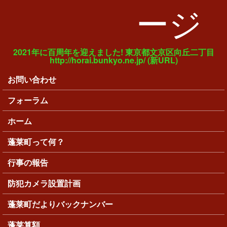
ージ
2021年に百周年を迎えました! 東京都文京区向丘二丁目
http://horai.bunkyo.ne.jp/ (新URL)
お問い合わせ
メインメニュー
フォーラム
ホーム
蓬莱町って何？
行事の報告
防犯カメラ設置計画
蓬莱町だよりバックナンバー
蓬莱算額