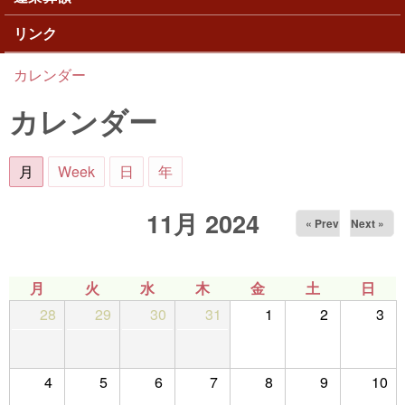
リンク
カレンダー
現在地
カレンダー
月
(アクティブなタブ)
Week
日
年
11月 2024
« Prev
Next »
月
火
水
木
金
土
日
28
29
30
31
1
2
3
4
5
6
7
8
9
10