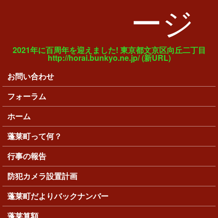
ージ
2021年に百周年を迎えました! 東京都文京区向丘二丁目
http://horai.bunkyo.ne.jp/ (新URL)
お問い合わせ
メインメニュー
フォーラム
ホーム
蓬莱町って何？
行事の報告
防犯カメラ設置計画
蓬莱町だよりバックナンバー
蓬莱算額