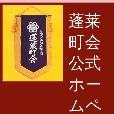
メインコンテンツに移動
蓬莱
町会
公式
ホー
ムペ