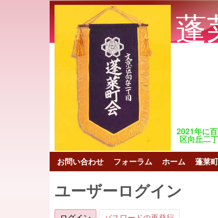
蓬
公
ム
2021年に
区向丘二丁目 ht
お問い合わせ
フォーラム
ホーム
蓬莱
メインメニュー
ユーザーログイン
ログイン
(アクティブなタブ)
パスワードの再発行