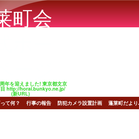
メインコンテンツに移動
莱町会
式ホー
ページ
百周年を迎えました! 東京都文京
tp://horai.bunkyo.ne.jp/
(新URL)
町って何？
行事の報告
防犯カメラ設置計画
蓬莱町だより