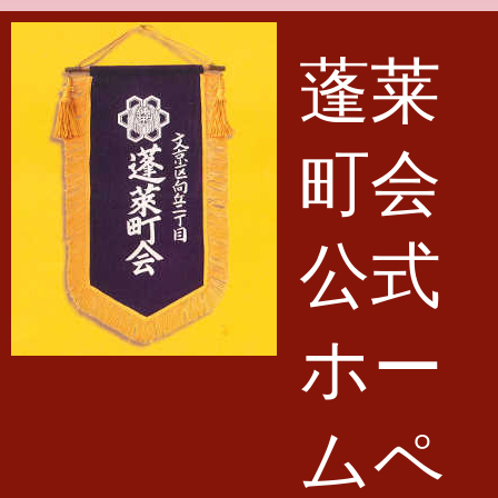
メインコンテンツに移動
蓬莱
町会
公式
ホー
ムペ